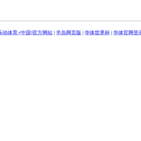
G乐动体育·(中国)官方网站
|
半岛网页版
|
华体世界杯
|
华体官网登