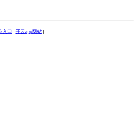
录入口
|
开云app网站
|